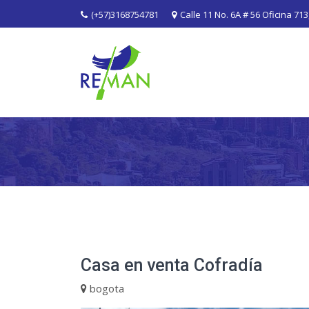
(+57)3168754781
Calle 11 No. 6A # 56 Oficina 713
Casa en venta Cofradía
bogota